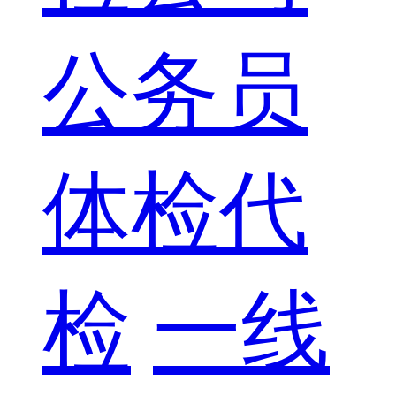
公务员
体检代
检
一线