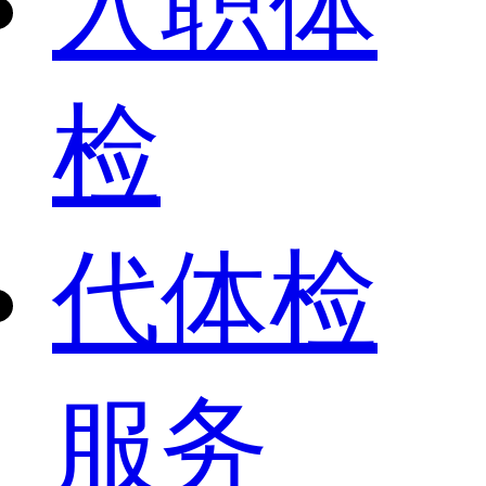
入职体
检
代体检
服务