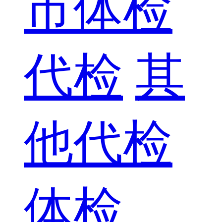
市体检
代检
其
他代检
体检