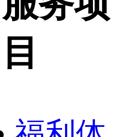
服务项
目
福利体