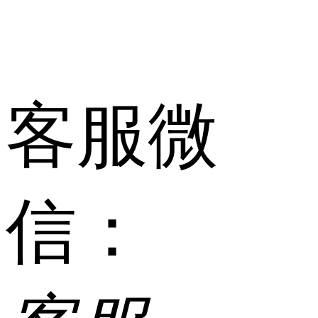
客服微
信：