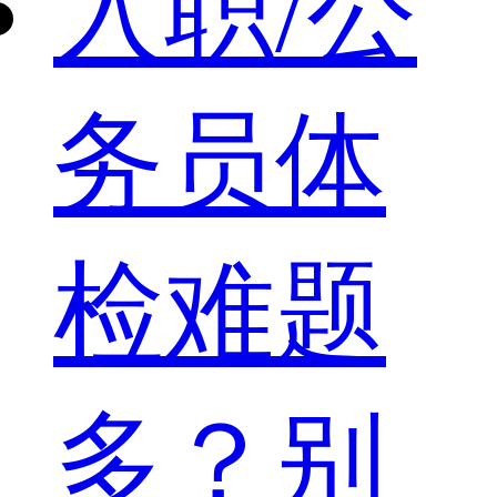
入职/公
务员体
检难题
多？别