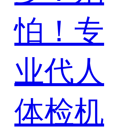
怕！专
业代人
体检机