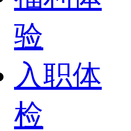
验
入职体
检