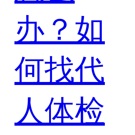
办？如
何找代
人体检