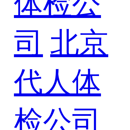
体检公
司
北京
代人体
检公司