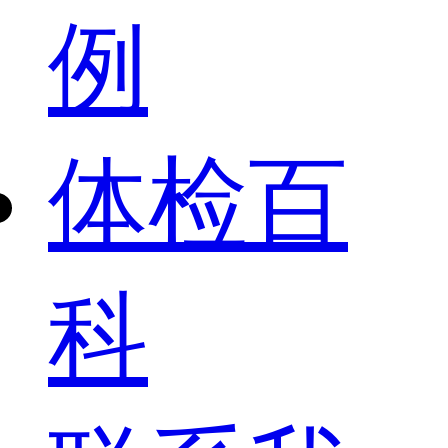
例
体检百
科