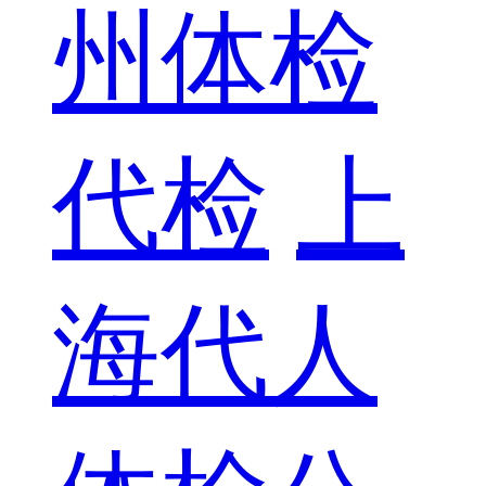
州体检
代检
上
海代人