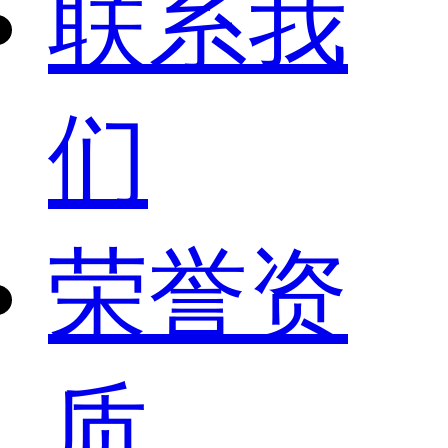
联系我
们
荣誉资
质