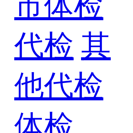
市体检
代检
其
他代检
体检