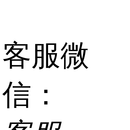
客服微
信：