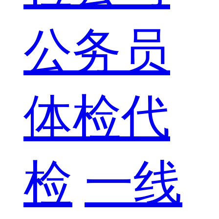
公务员
体检代
检
一线