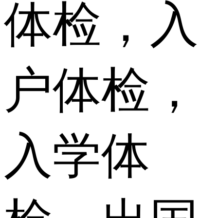
体检，入
户体检，
入学体