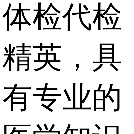
体检代检
精英，具
有专业的