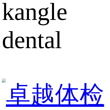
kangle
dental