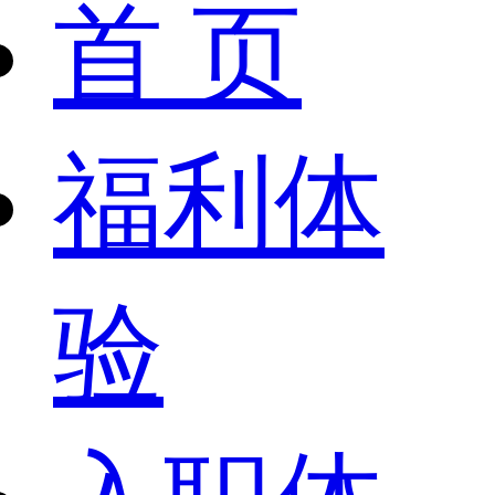
首 页
福利体
验