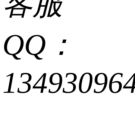
客服
QQ：
13493096