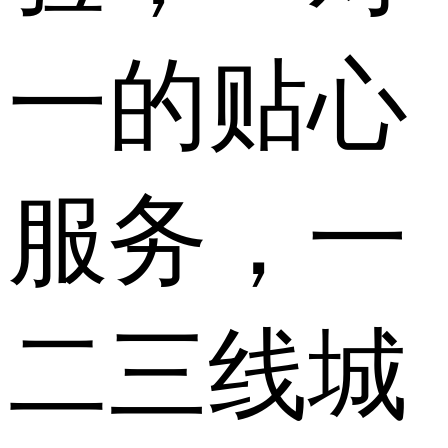
一的贴心
服务，一
二三线城