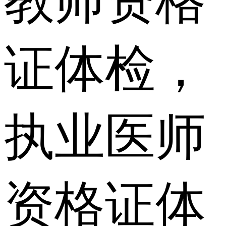
教师资格
证体检，
执业医师
资格证体