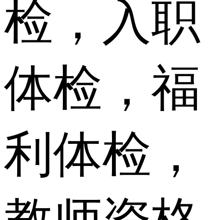
检，入职
体检，福
利体检，