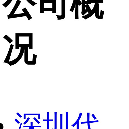
公司概
况
深圳代