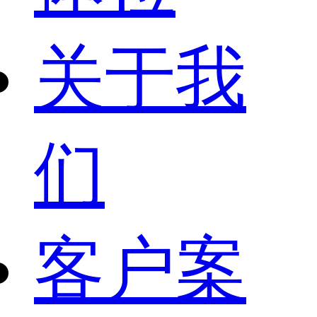
关于我
们
客户案