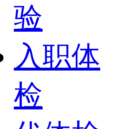
验
入职体
检