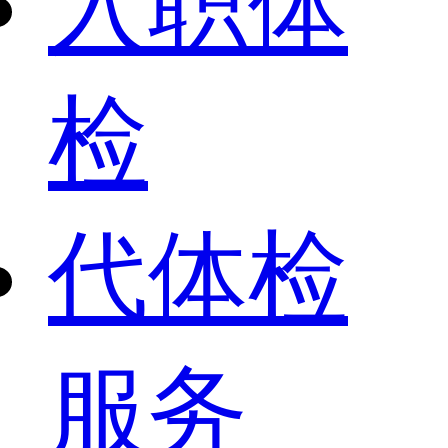
入职体
检
代体检
服务