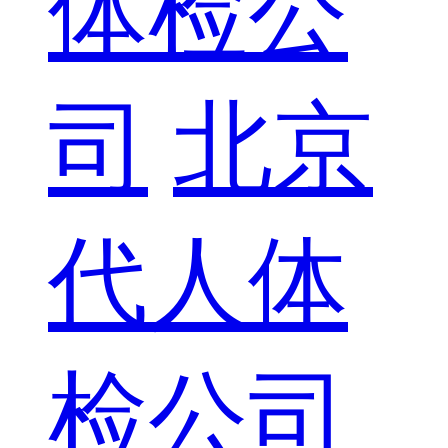
体检公
司
北京
代人体
检公司