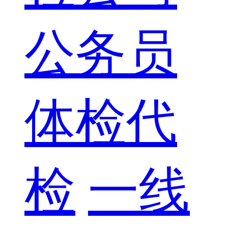
公务员
体检代
检
一线