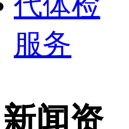
代体检
服务
新闻资