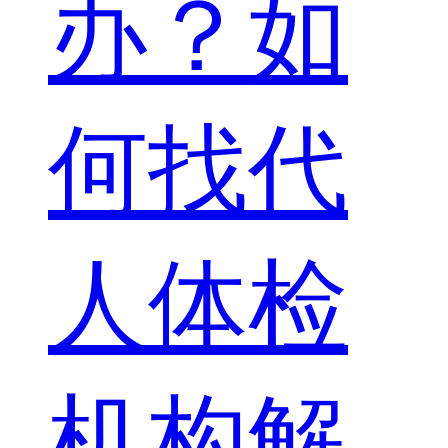
办？如
何找代
人体检
机构解