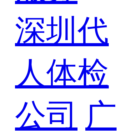
深圳代
人体检
公司
广