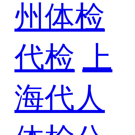
州体检
代检
上
海代人