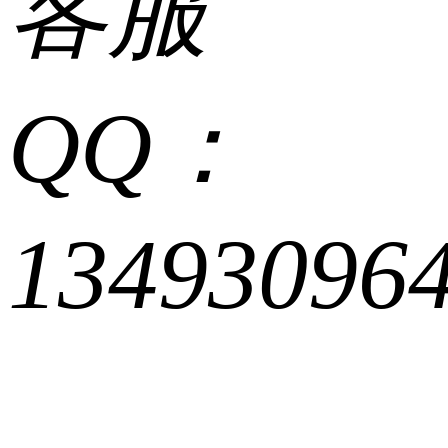
客服
QQ：
13493096