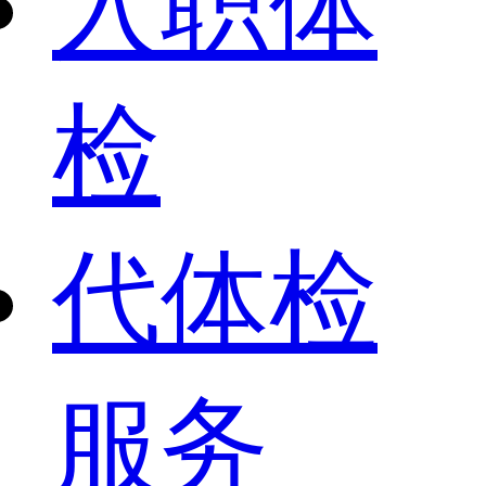
入职体
检
代体检
服务