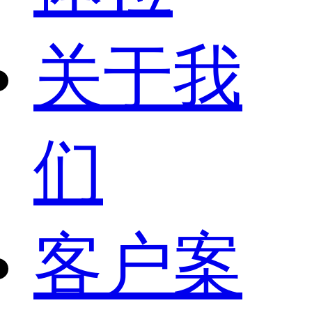
关于我
们
客户案