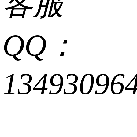
客服
QQ：
13493096