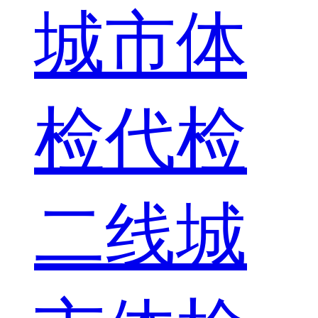
城市体
检代检
二线城