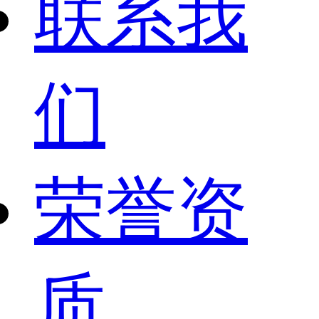
联系我
们
荣誉资
质