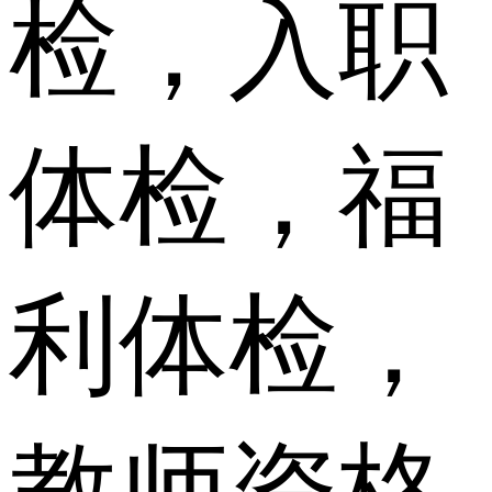
检，入职
体检，福
利体检，