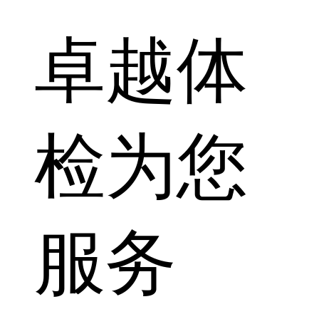
卓越体
检
为您
服务