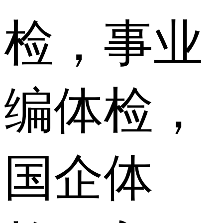
检，事业
编体检，
国企体