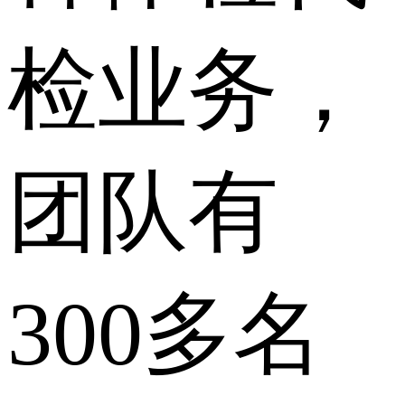
检业务，
团队有
300多名