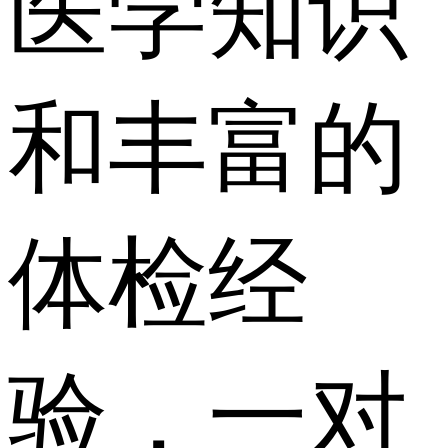
医学知识
和丰富的
体检经
验，一对