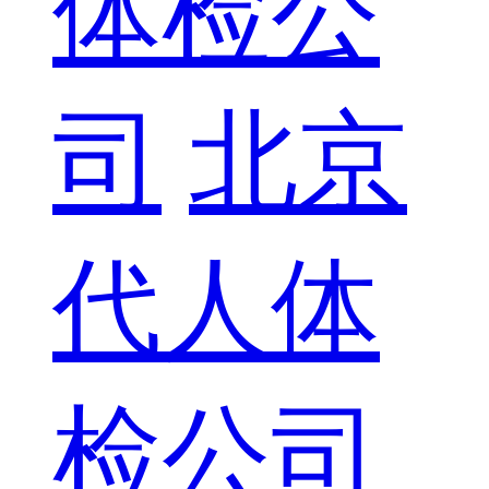
体检公
司
北京
代人体
检公司