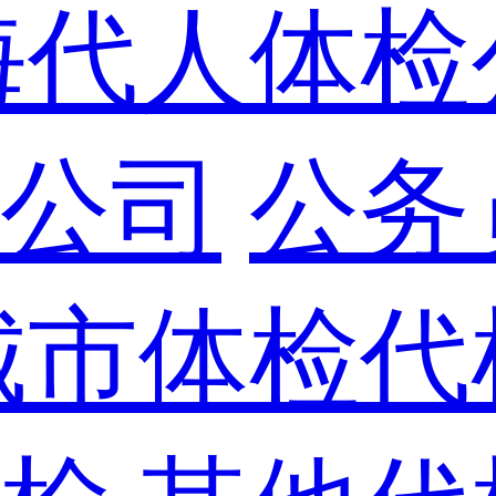
海代人体检
公司
公务
城市体检代