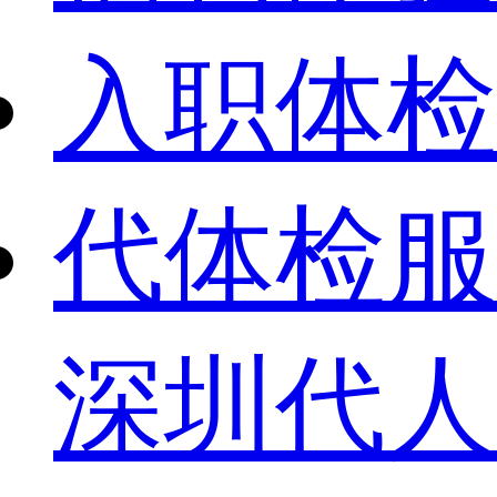
入职体检
代体检服
深圳代人