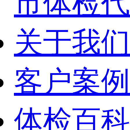
市体检代
关于我们
客户案例
体检百科