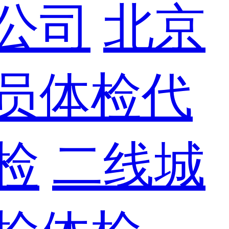
公司
北京
员体检代
检
二线城