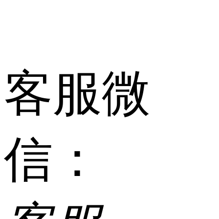
客服微
信：