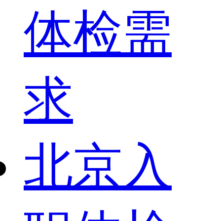
体检需
求
北京入