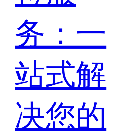
务：一
站式解
决您的