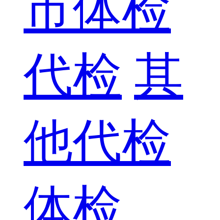
市体检
代检
其
他代检
体检