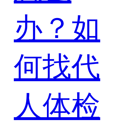
办？如
何找代
人体检