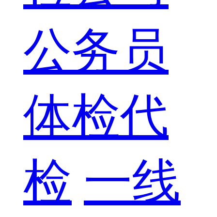
公务员
体检代
检
一线