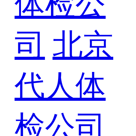
体检公
司
北京
代人体
检公司