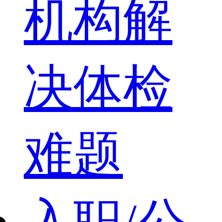
机构解
决体检
难题
入职/公