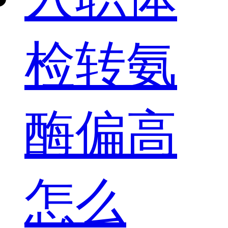
检转氨
酶偏高
怎么