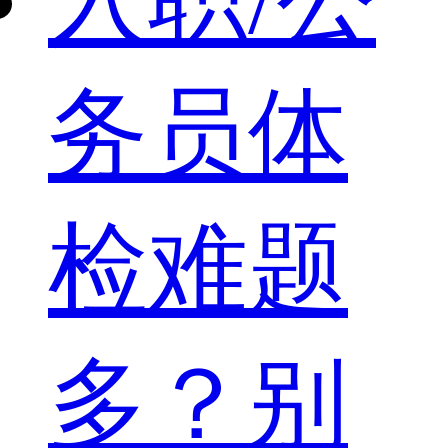
务员体
检难题
多？别