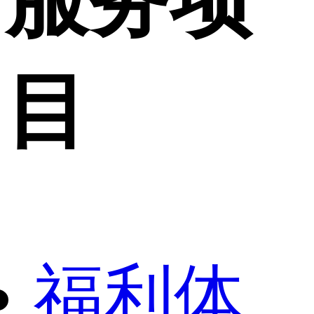
服务项
目
福利体