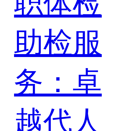
职体检
助检服
务：卓
越代人