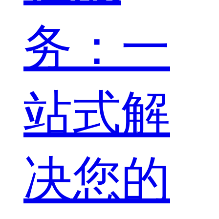
务：一
站式解
决您的