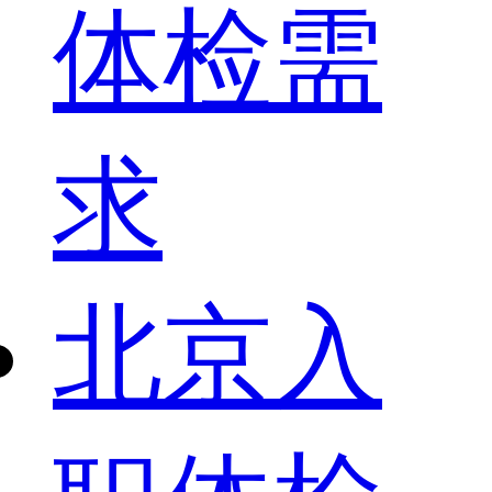
体检需
求
北京入