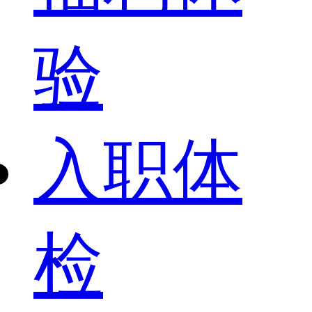
验
入职体
检