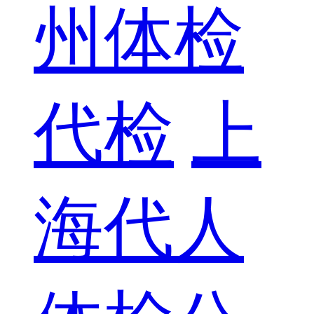
州体检
代检
上
海代人