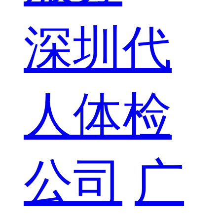
深圳代
人体检
公司
广