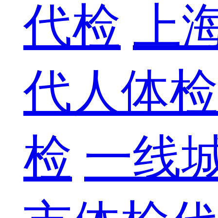
代检
上
代人体检
检
一线