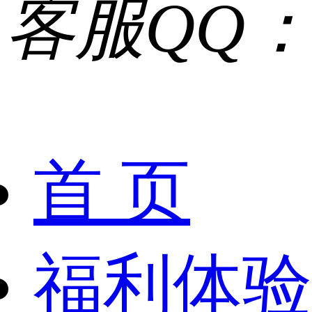
客服QQ：1
首 页
福利体验