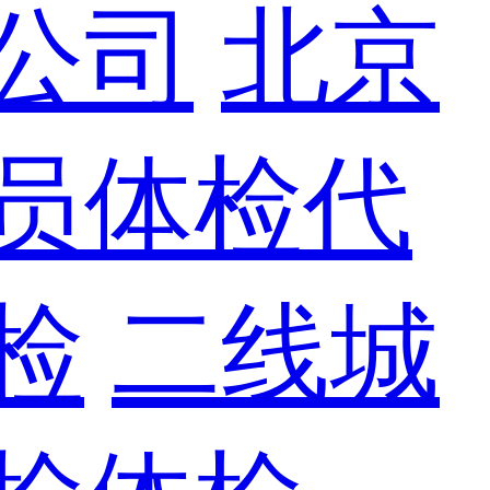
公司
北京
员体检代
检
二线城