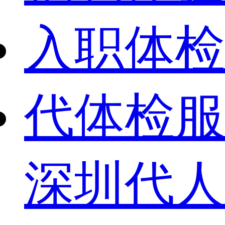
入职体检
代体检服
深圳代人