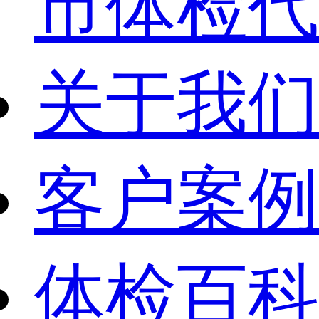
市体检代
关于我们
客户案例
体检百科