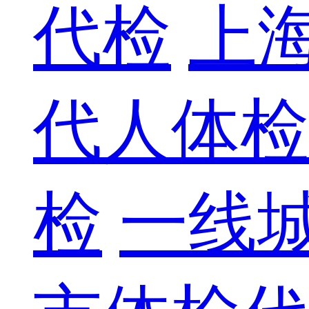
代检
上
代人体检
检
一线