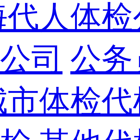
海代人体检
公司
公务
城市体检代