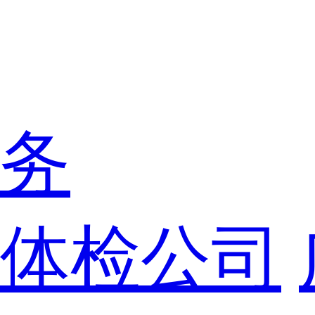
务
体检公司