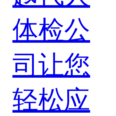
体检公
司让您
轻松应