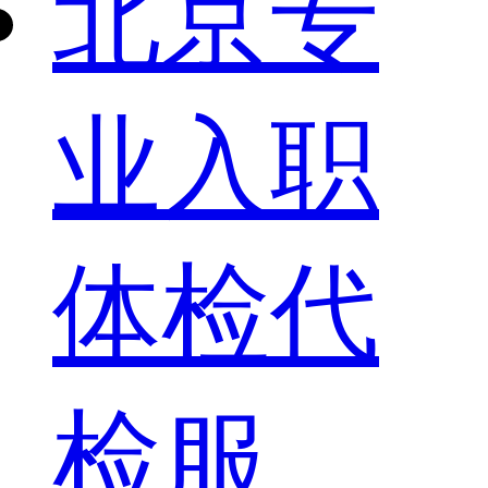
北京专
业入职
体检代
检服