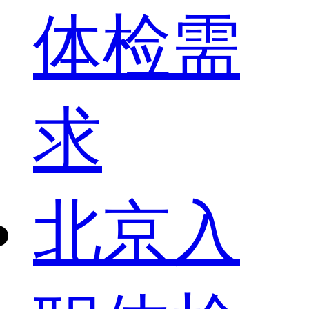
体检需
求
北京入