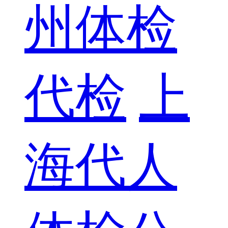
州体检
代检
上
海代人