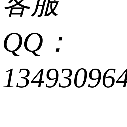
客服
QQ：
13493096