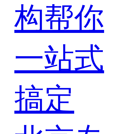
构帮你
一站式
搞定