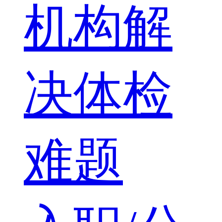
机构解
决体检
难题