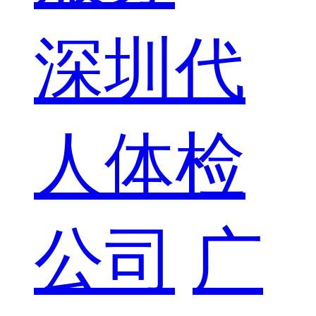
深圳代
人体检
公司
广