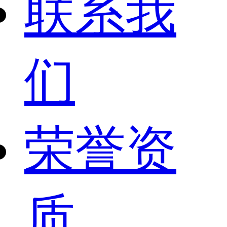
联系我
们
荣誉资
质