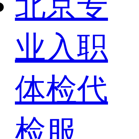
北京专
业入职
体检代
检服