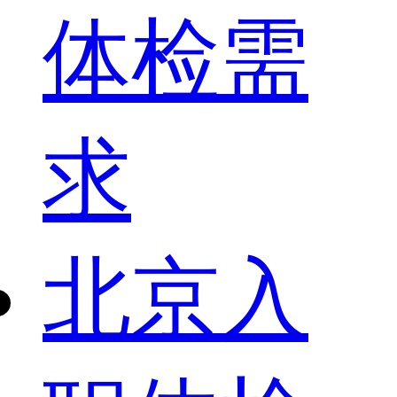
体检需
求
北京入