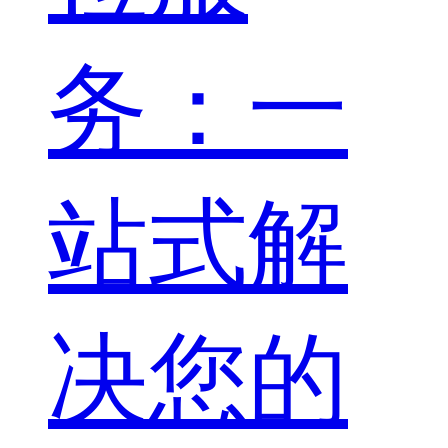
务：一
站式解
决您的