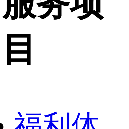
服务项
目
福利体