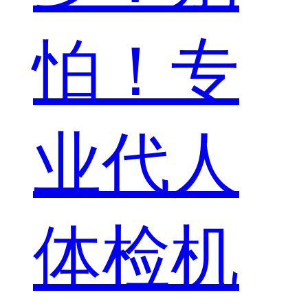
怕！专
业代人
体检机