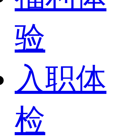
验
入职体
检