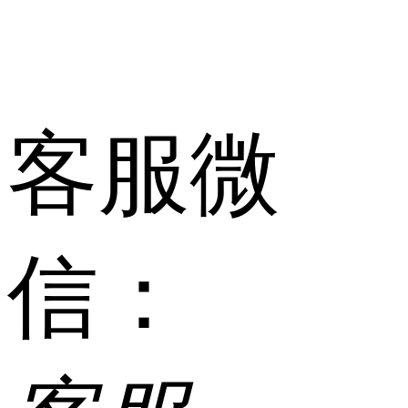
客服微
信：