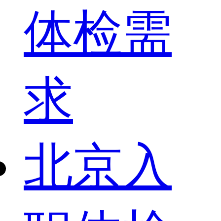
体检需
求
北京入