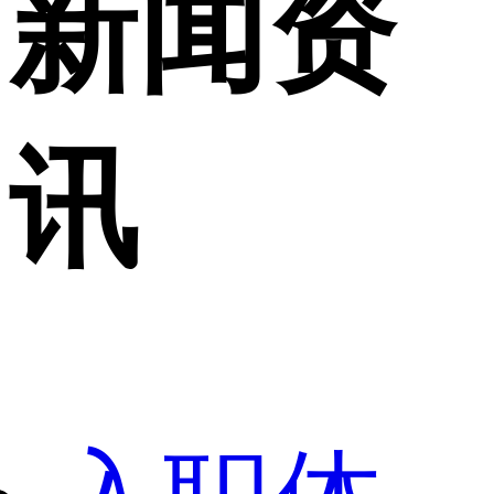
新闻资
讯