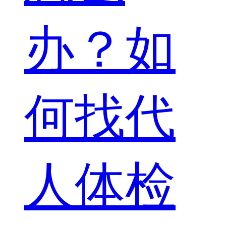
办？如
何找代
人体检