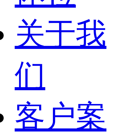
关于我
们
客户案