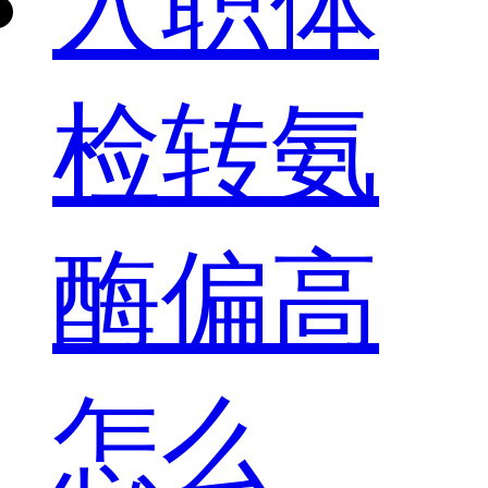
入职体
检转氨
酶偏高
怎么