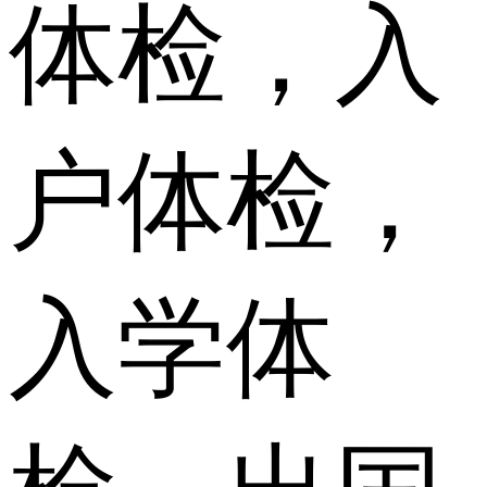
体检，入
户体检，
入学体