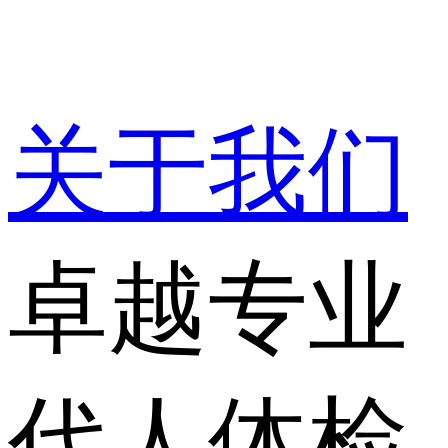
关于我们
卓越专业
代人体检