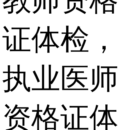
教师资格
证体检，
执业医师
资格证体