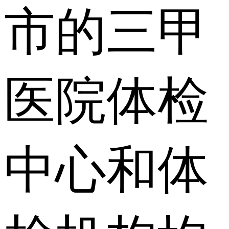
市的三甲
医院体检
中心和体