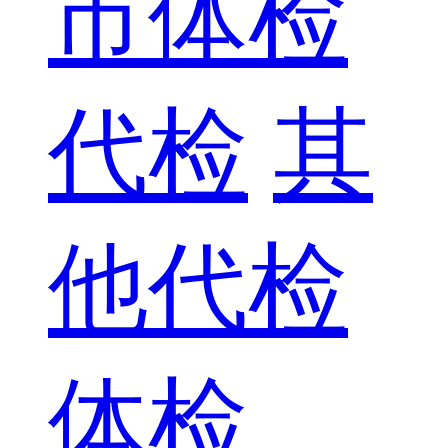
市体检
代检
其
他代检
体检