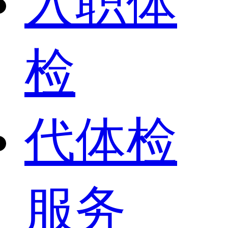
入职体
检
代体检
服务