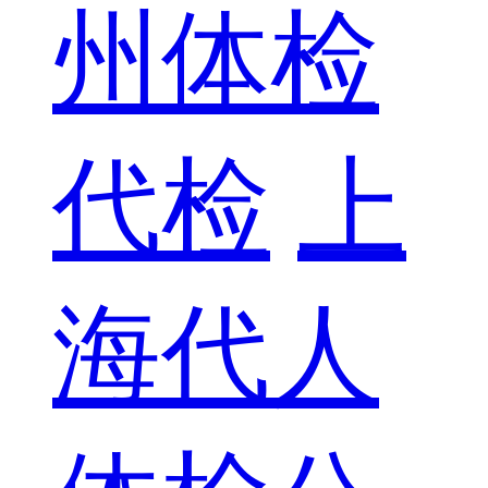
州体检
代检
上
海代人