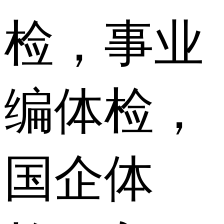
检，事业
编体检，
国企体