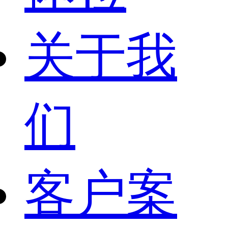
关于我
们
客户案