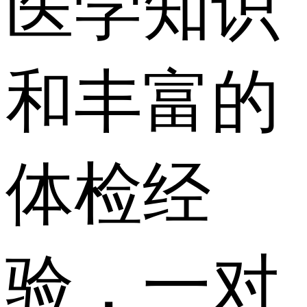
医学知识
和丰富的
体检经
验，一对