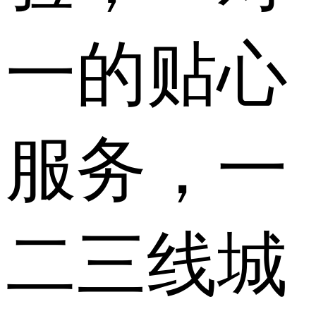
一的贴心
服务，一
二三线城