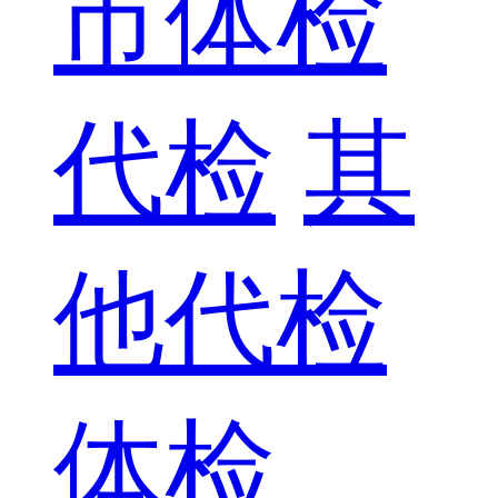
市体检
代检
其
他代检
体检