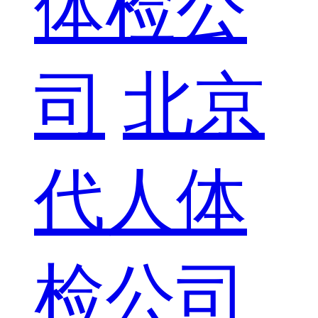
体检公
司
北京
代人体
检公司