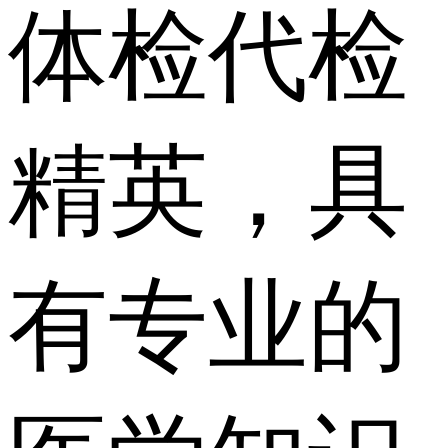
体检代检
精英，具
有专业的