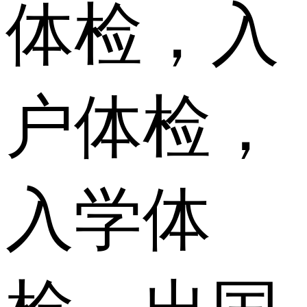
体检，入
户体检，
入学体