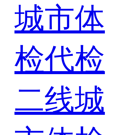
城市体
检代检
二线城