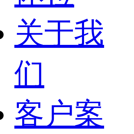
关于我
们
客户案