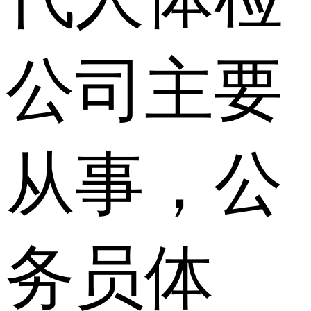
公司主要
从事，公
务员体