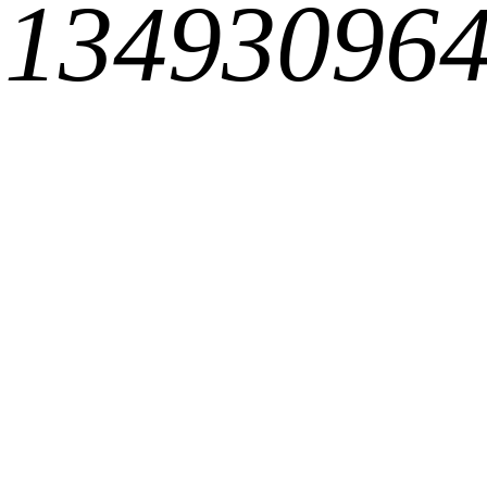
34930964