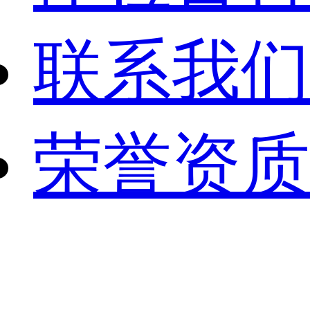
联系我们
荣誉资质