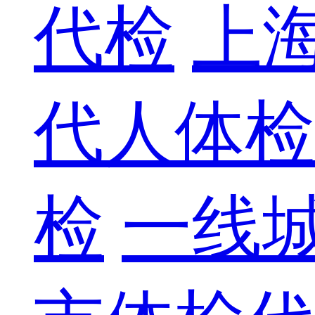
代检
上
代人体检
检
一线