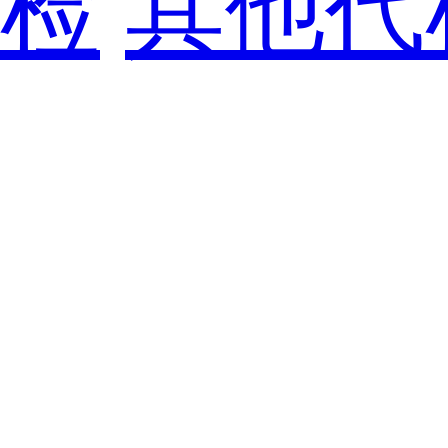
检
其他代