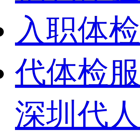
入职体检
代体检服
深圳代人