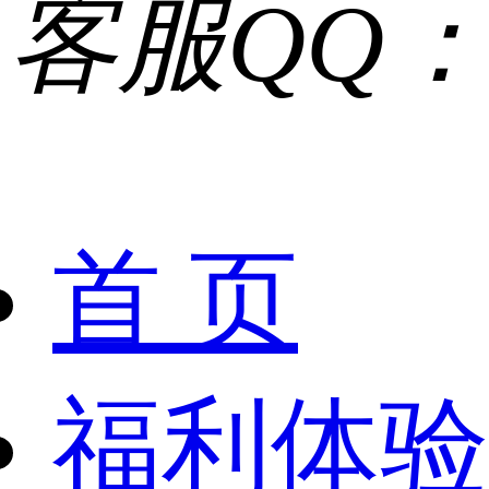
客服QQ：1
首 页
福利体验