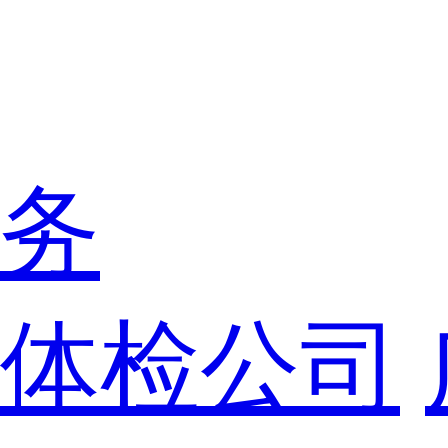
务
体检公司