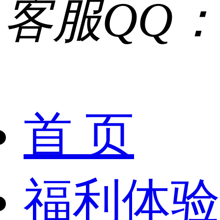
客服QQ：1
首 页
福利体验