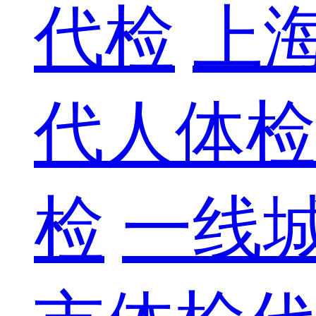
代检
上
代人体检
检
一线