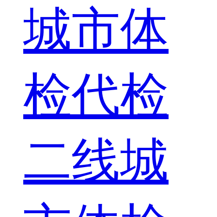
城市体
检代检
二线城