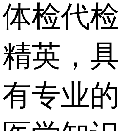
体检代检
精英，具
有专业的