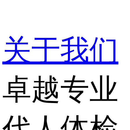
关于我们
卓越专业
代人体检