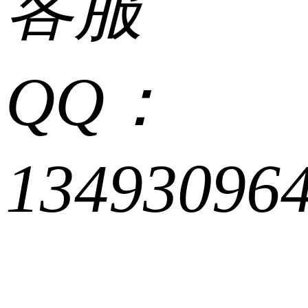
客服
QQ：
13493096