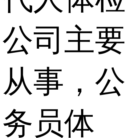
公司主要
从事，公
务员体