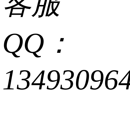
客服
QQ：
13493096