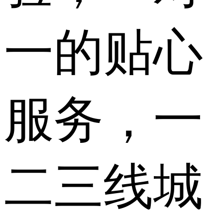
一的贴心
服务，一
二三线城