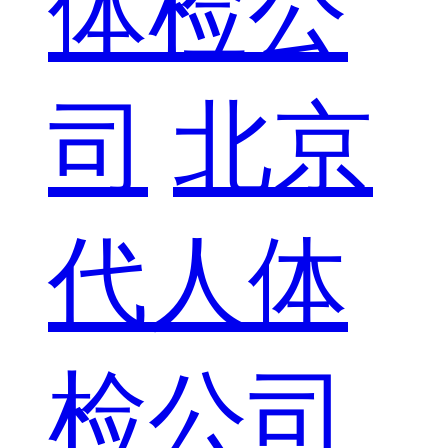
体检公
司
北京
代人体
检公司