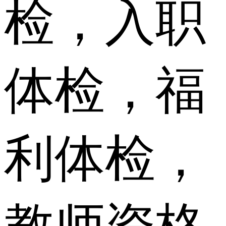
检，入职
体检，福
利体检，