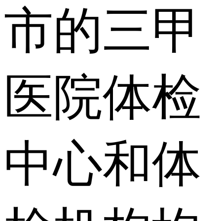
市的三甲
医院体检
中心和体