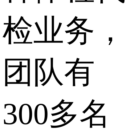
检业务，
团队有
300多名