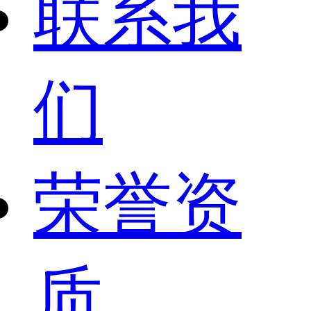
联系我
们
荣誉资
质