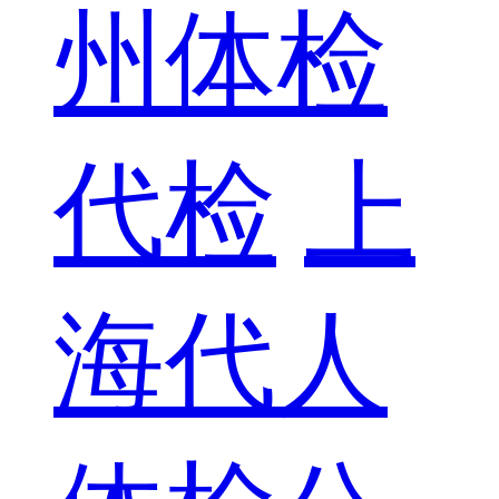
州体检
代检
上
海代人