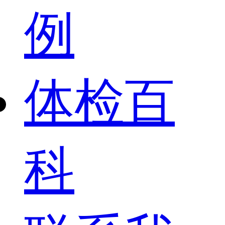
例
体检百
科