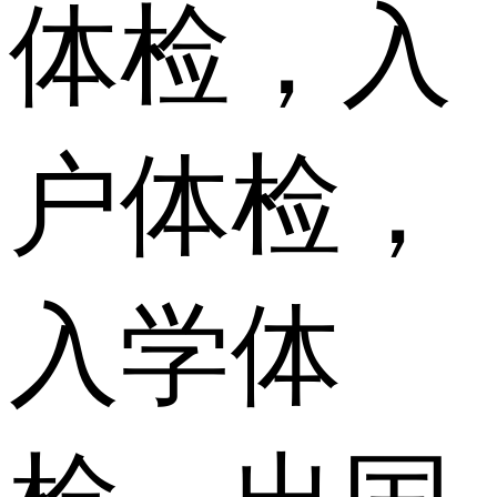
体检，入
户体检，
入学体