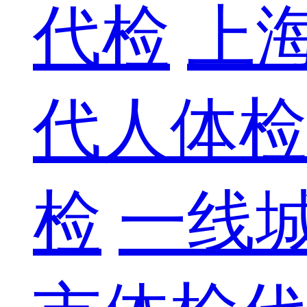
代检
上
代人体检
检
一线