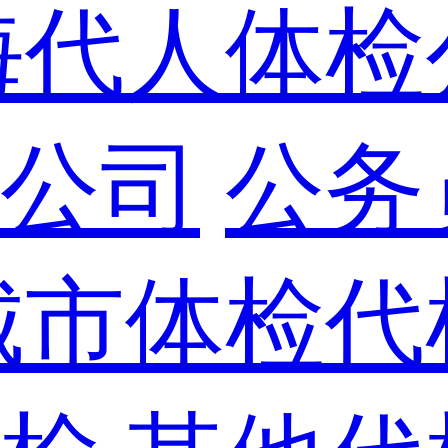
海代人体检
公司
公务
城市体检代