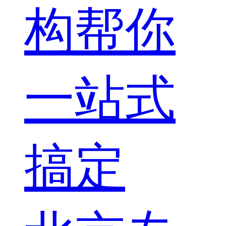
构帮你
一站式
搞定