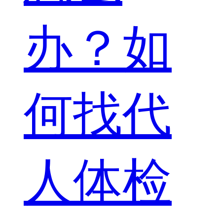
办？如
何找代
人体检