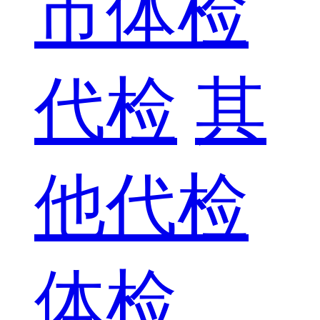
市体检
代检
其
他代检
体检