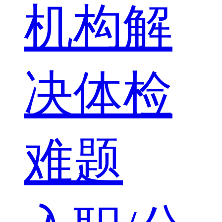
机构解
决体检
难题