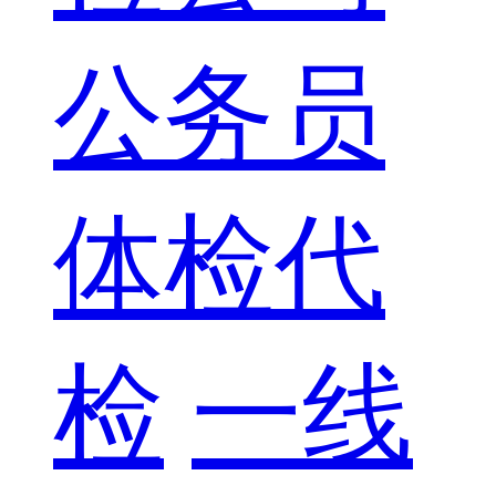
公务员
体检代
检
一线