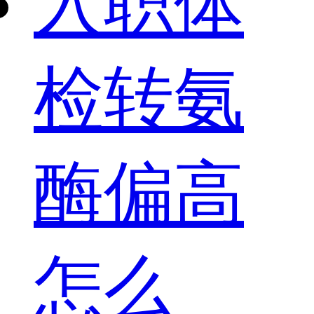
入职体
检转氨
酶偏高
怎么