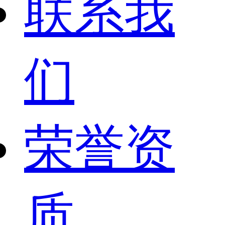
联系我
们
荣誉资
质