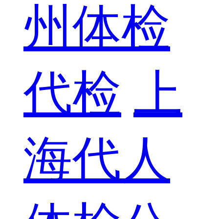
州体检
代检
上
海代人