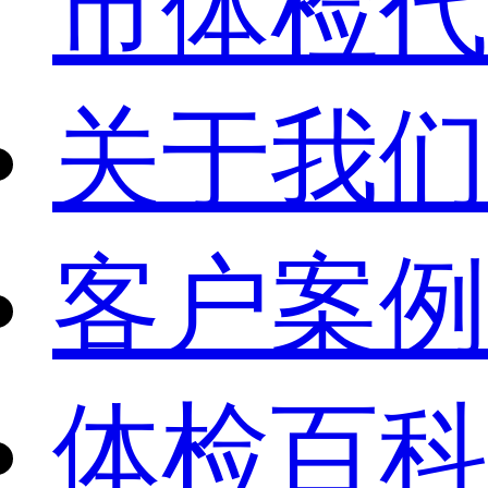
市体检代
关于我们
客户案例
体检百科