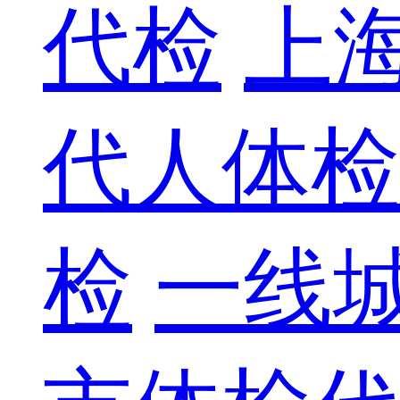
代检
上
代人体检
检
一线