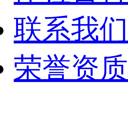
联系我们
荣誉资质