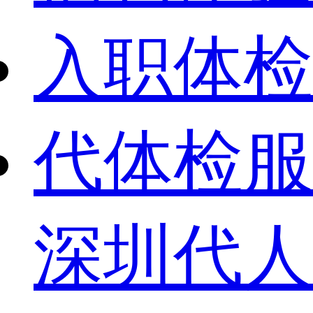
入职体检
代体检服
深圳代人