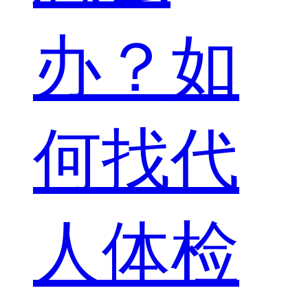
办？如
何找代
人体检