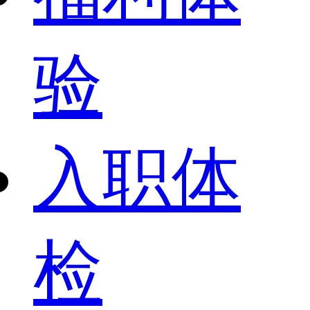
验
入职体
检