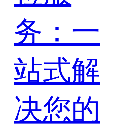
务：一
站式解
决您的