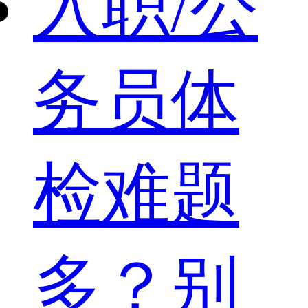
入职/公
务员体
检难题
多？别