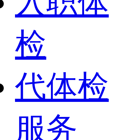
入职体
检
代体检
服务