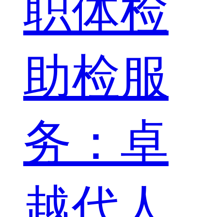
职体检
助检服
务：卓
越代人