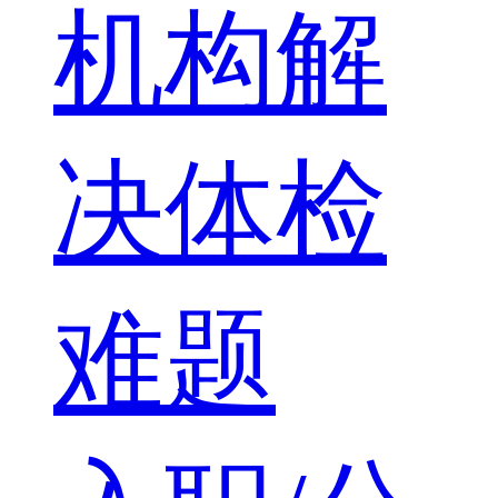
机构解
决体检
难题