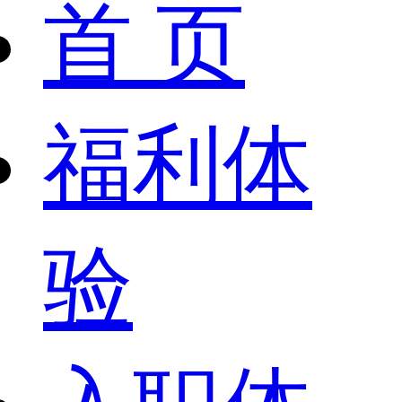
首 页
福利体
验