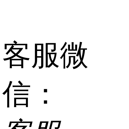
客服微
信：