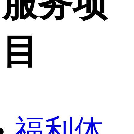
服务项
目
福利体