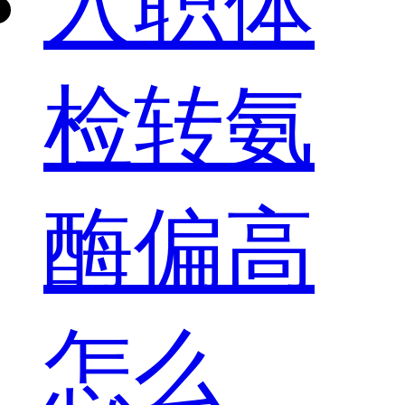
入职体
检转氨
酶偏高
怎么