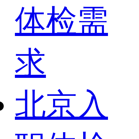
体检需
求
北京入