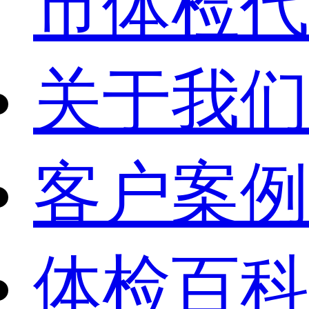
市体检代
关于我们
客户案例
体检百科