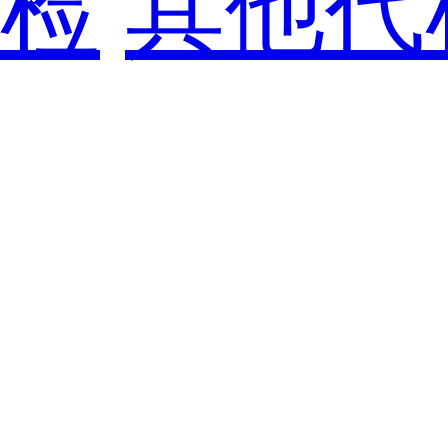
检
其他代