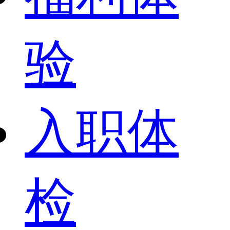
验
入职体
检