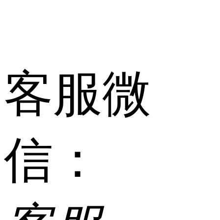
客服微
信：