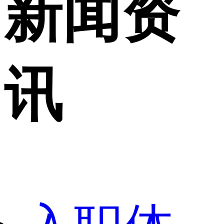
新闻资
讯