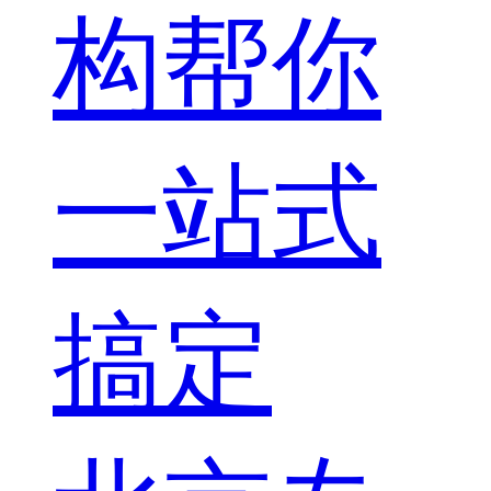
构帮你
一站式
搞定