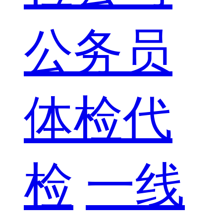
公务员
体检代
检
一线