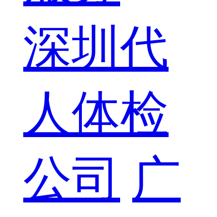
深圳代
人体检
公司
广