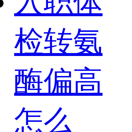
入职体
检转氨
酶偏高
怎么