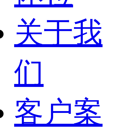
关于我
们
客户案