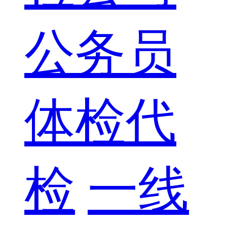
公务员
体检代
检
一线