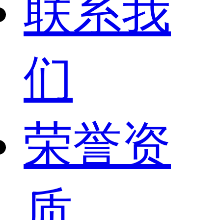
联系我
们
荣誉资
质