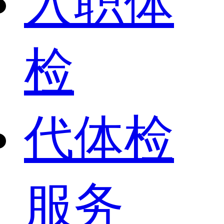
入职体
检
代体检
服务