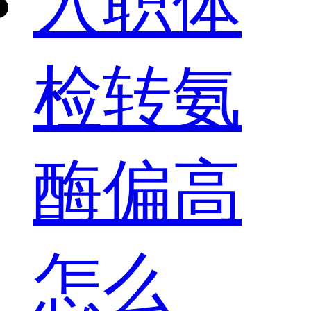
入职体
检转氨
酶偏高
怎么