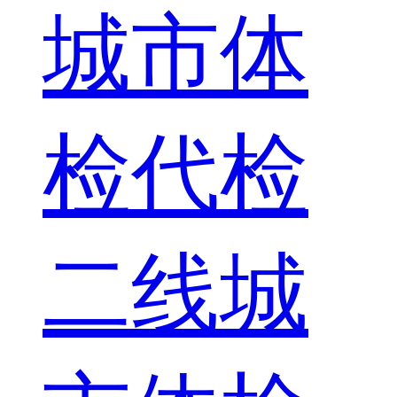
城市体
检代检
二线城