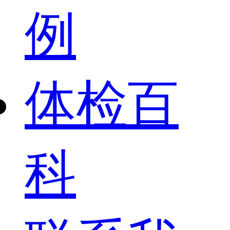
例
体检百
科