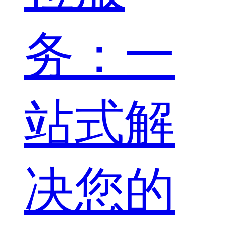
务：一
站式解
决您的