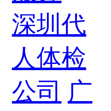
深圳代
人体检
公司
广