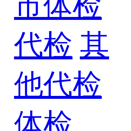
市体检
代检
其
他代检
体检