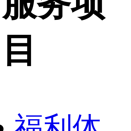
服务项
目
福利体