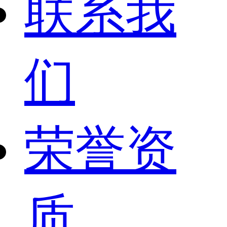
联系我
们
荣誉资
质