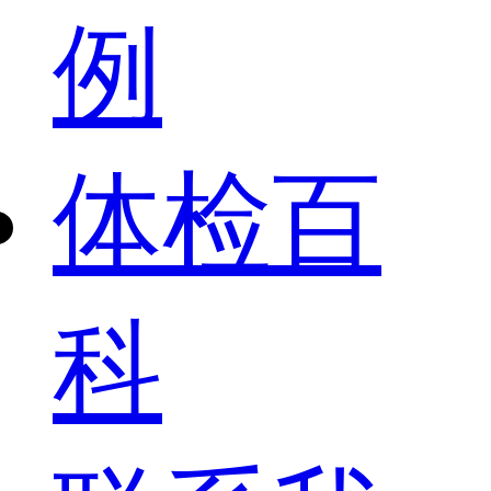
例
体检百
科