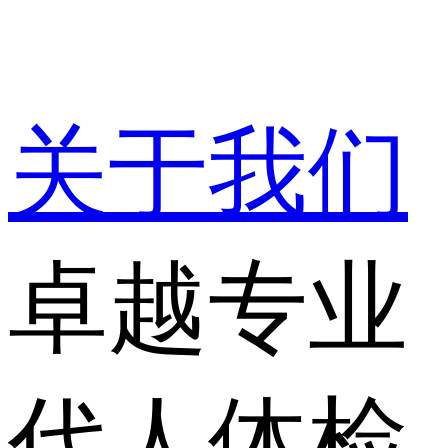
关于我们
卓越专业
代人体检