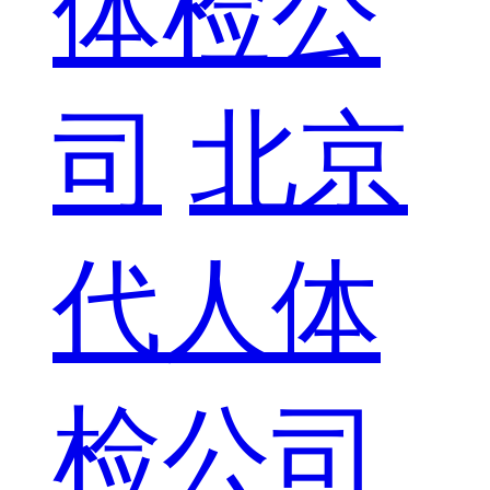
体检公
司
北京
代人体
检公司