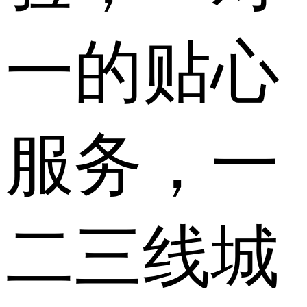
一的贴心
服务，一
二三线城