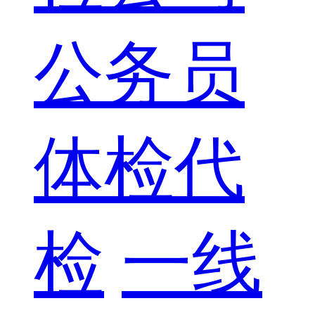
公务员
体检代
检
一线