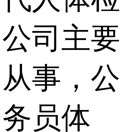
公司主要
从事，公
务员体