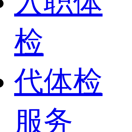
入职体
检
代体检
服务