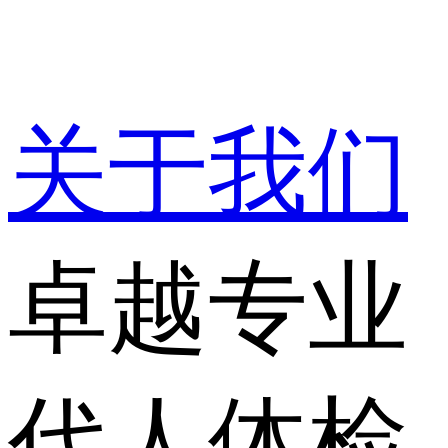
关于我们
卓越专业
代人体检