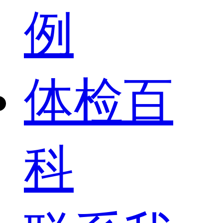
例
体检百
科