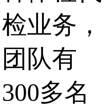
检业务，
团队有
300多名