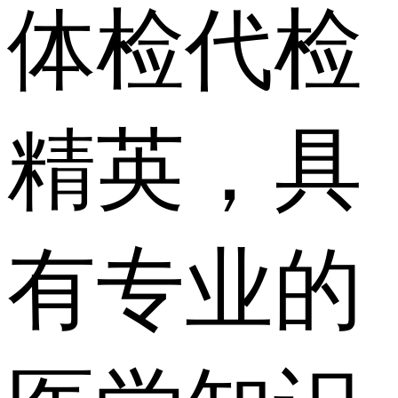
体检代检
精英，具
有专业的