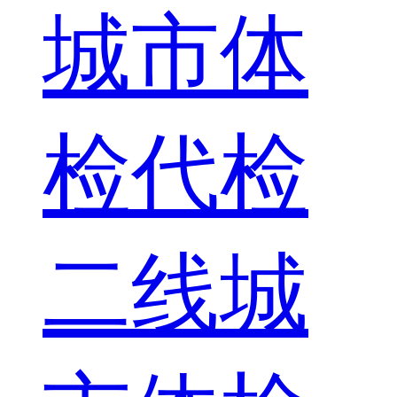
城市体
检代检
二线城