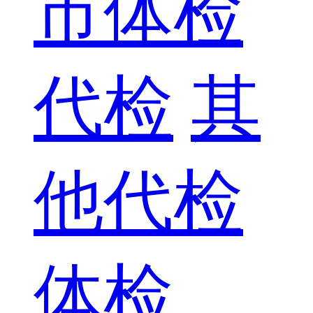
市体检
代检
其
他代检
体检