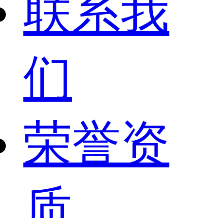
联系我
们
荣誉资
质