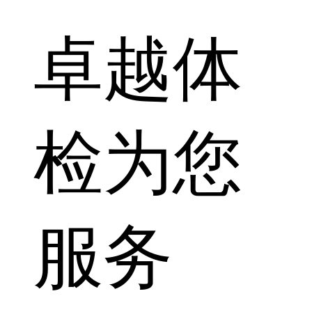
卓越体
检
为您
服务