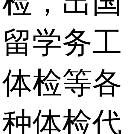
检，出国
留学务工
体检等各
种体检代