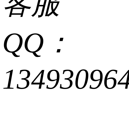
客服
QQ：
13493096