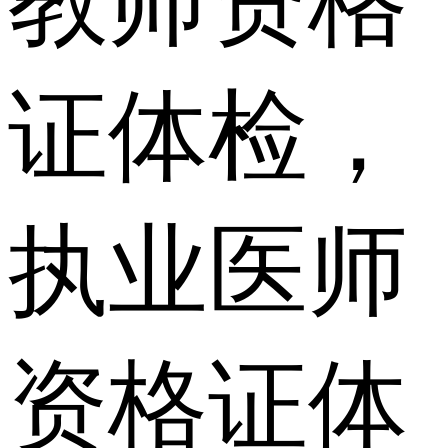
教师资格
证体检，
执业医师
资格证体