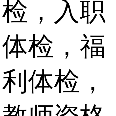
检，入职
体检，福
利体检，