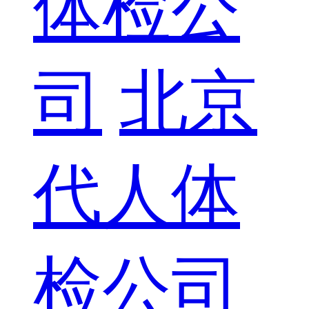
体检公
司
北京
代人体
检公司