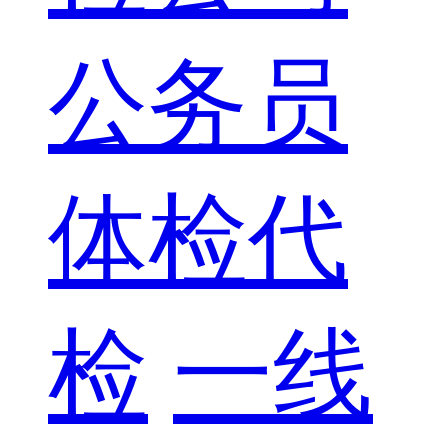
公务员
体检代
检
一线