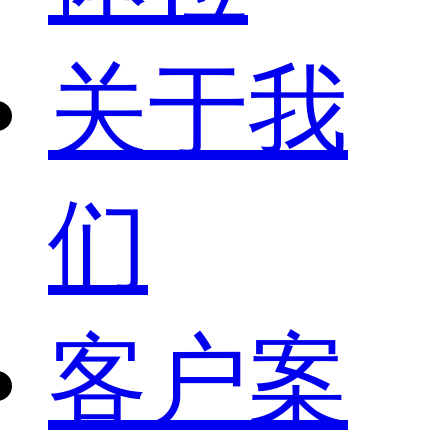
关于我
们
客户案