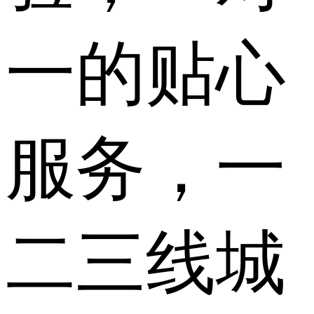
一的贴心
服务，一
二三线城