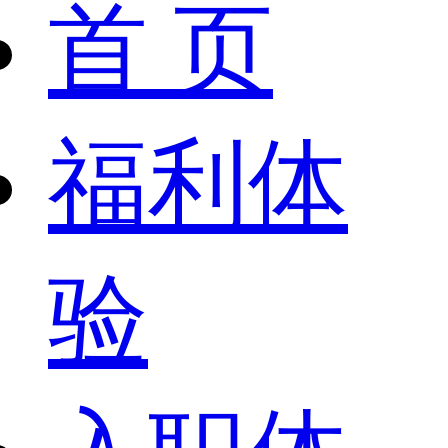
首 页
福利体
验