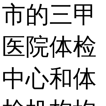
市的三甲
医院体检
中心和体