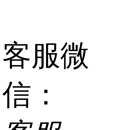
客服微
信：