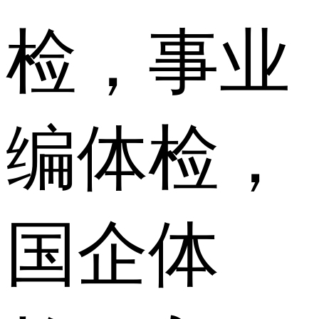
检，事业
编体检，
国企体