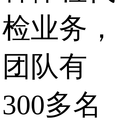
检业务，
团队有
300多名