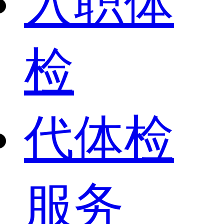
入职体
检
代体检
服务