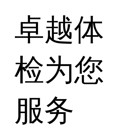
卓越体
检
为您
服务