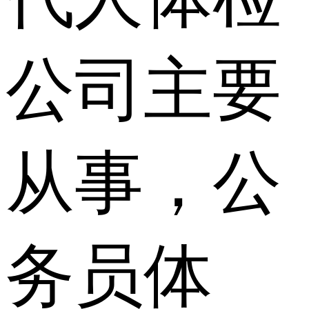
公司主要
从事，公
务员体