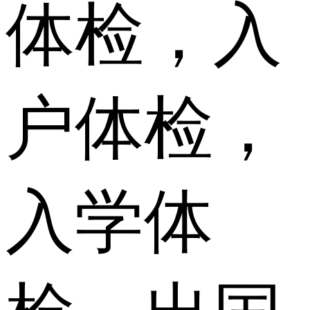
体检，入
户体检，
入学体