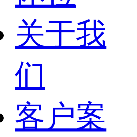
关于我
们
客户案