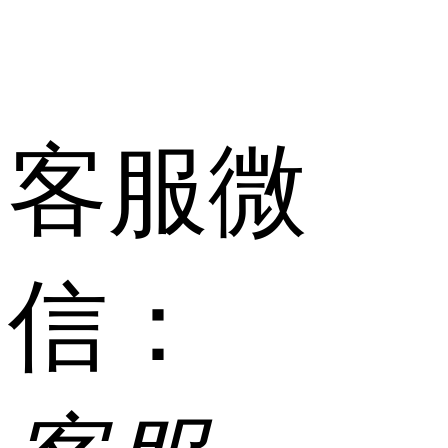
客服微
信：