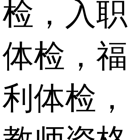
检，入职
体检，福
利体检，