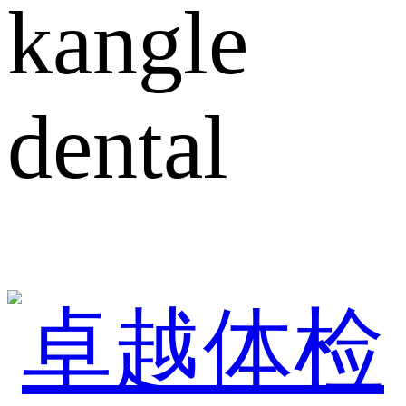
kangle
dental