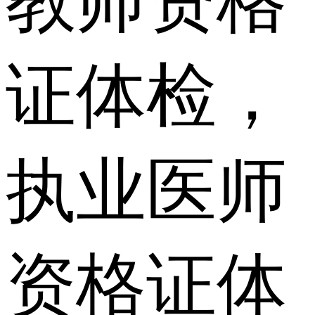
教师资格
证体检，
执业医师
资格证体