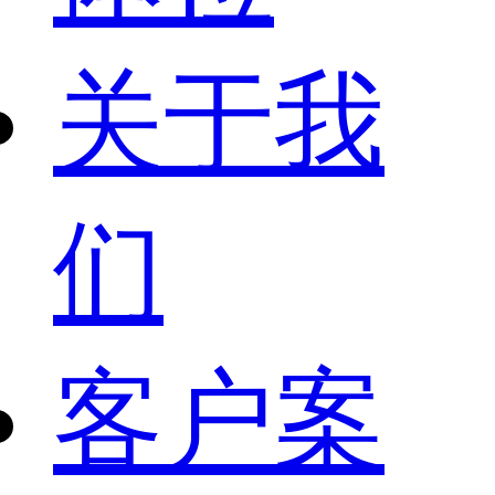
关于我
们
客户案