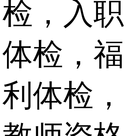
检，入职
体检，福
利体检，