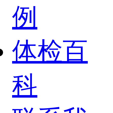
例
体检百
科