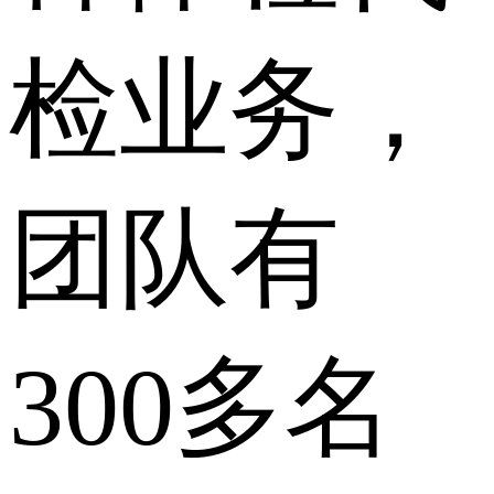
检业务，
团队有
300多名