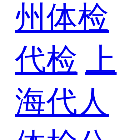
州体检
代检
上
海代人