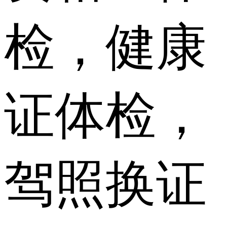
检，健康
证体检，
驾照换证