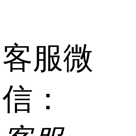
客服微
信：