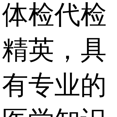
体检代检
精英，具
有专业的