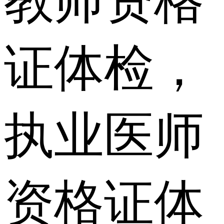
教师资格
证体检，
执业医师
资格证体