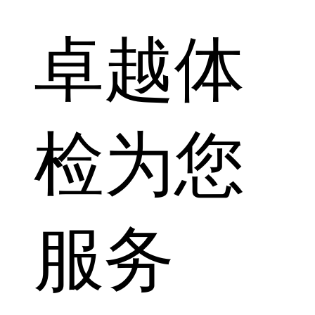
卓越体
检
为您
服务