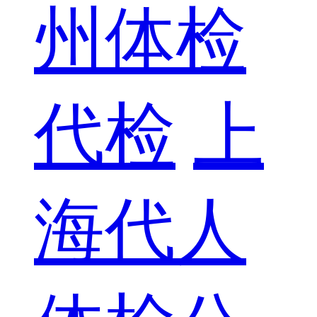
州体检
代检
上
海代人