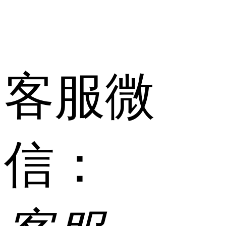
客服微
信：