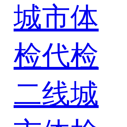
城市体
检代检
二线城