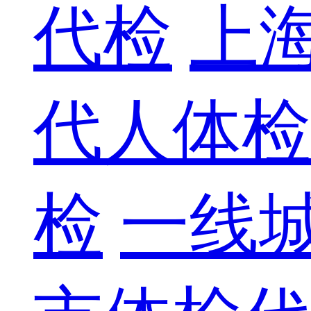
代检
上
代人体检
检
一线