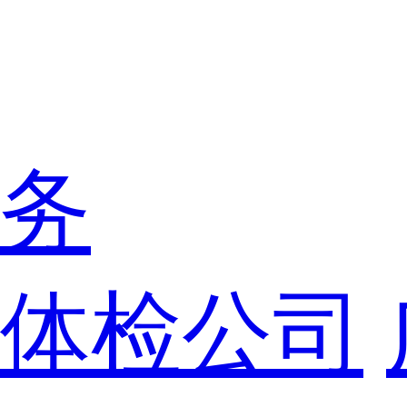
务
体检公司