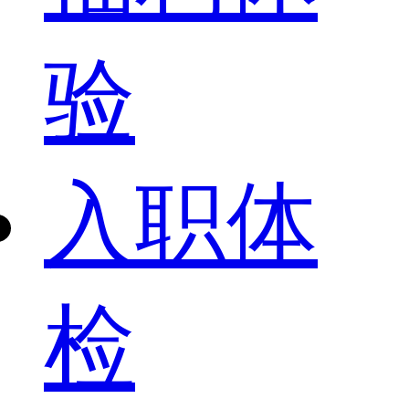
验
入职体
检