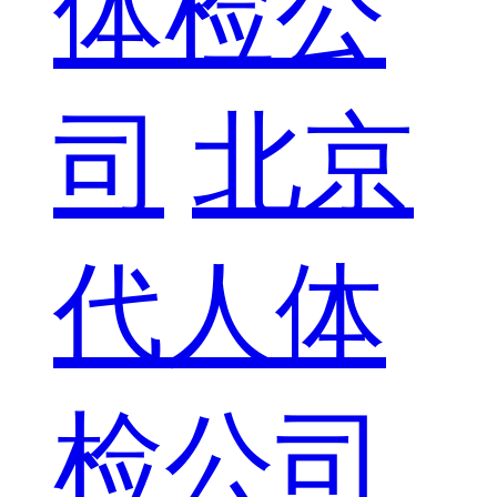
体检公
司
北京
代人体
检公司