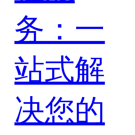
务：一
站式解
决您的