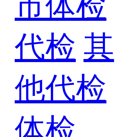
市体检
代检
其
他代检
体检