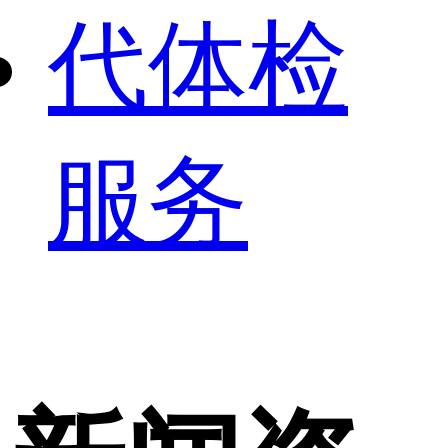
代体检
服务