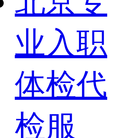
北京专
业入职
体检代
检服