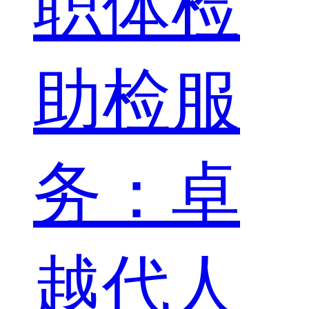
职体检
助检服
务：卓
越代人