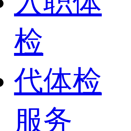
入职体
检
代体检
服务